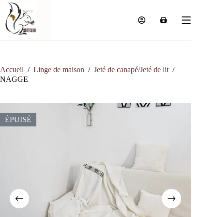
Passer
au
contenu
Panier
d’achat
Accueil
/
Linge de maison
/
Jeté de canapé/Jeté de lit
/
NAGGE
ÉPUISÉ