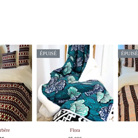
ÉPUISÉ
ÉPUISÉ
rbère
Flora