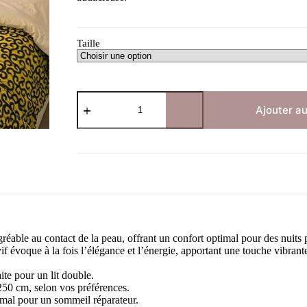
Taille
quantité
de
Ajouter au
Jaune
Ebène
réable au contact de la peau, offrant un confort optimal pour des nuits p
f évoque à la fois l’élégance et l’énergie, apportant une touche vibrante
te pour un lit double.
50 cm, selon vos préférences.
mal pour un sommeil réparateur.