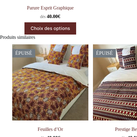
Parure Esprit Graphique
40.00
€
dès
Ce
Choix des options
produit
a
Produits similaires
plusieurs
variations.
Les
ÉPUISÉ
ÉPUISÉ
options
peuvent
être
choisies
sur
la
page
du
produit
Feuilles d’Or
Prestige Be