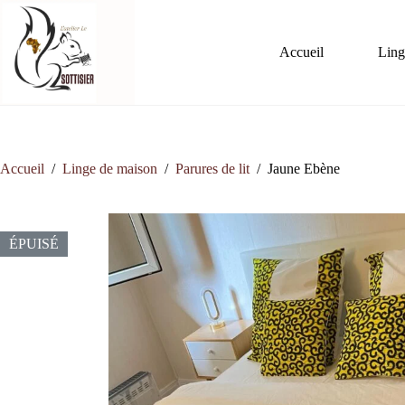
Passer
au
contenu
Accueil
Ling
Accueil
/
Linge de maison
/
Parures de lit
/
Jaune Ebène
ÉPUISÉ