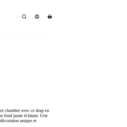
Panier
d’achat
tre chambre avec ce drap en
un fond jaune éclatant. Une
 décoration unique et