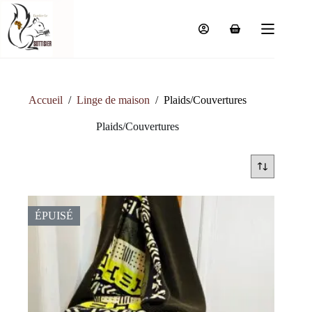
Passer
au
contenu
Panier
d’achat
Accueil
/
Linge de maison
/
Plaids/Couvertures
Plaids/Couvertures
ÉPUISÉ