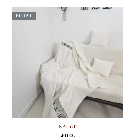
ÉPUISÉ
NAGGE
40.00
€