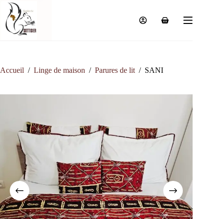
Passer
au
contenu
Panier
d’achat
Accueil
/
Linge de maison
/
Parures de lit
/
SANI