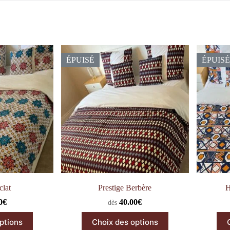
ÉPUISÉ
ÉPUISÉ
clat
Prestige Berbère
H
0
€
40.00
€
dès
Ce
ptions
Choix des options
duit
produit