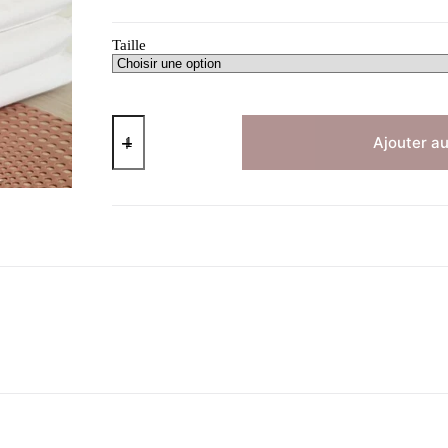
Taille
quantité
de
Ajouter au
DRAP
PLAT
BLANC